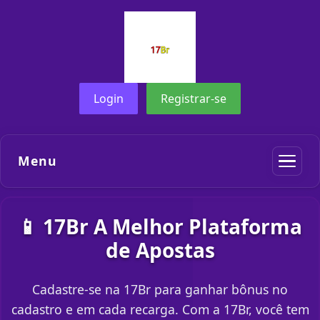
Login
Registrar-se
Menu
📱 17Br A Melhor Plataforma
de Apostas
Cadastre-se na 17Br para ganhar bônus no
cadastro e em cada recarga. Com a 17Br, você tem