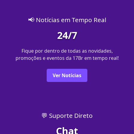
📢 Notícias em Tempo Real
24/7
Fique por dentro de todas as novidades,
promoções e eventos da 17Br em tempo real!
Ver Notícias
💬 Suporte Direto
Chat