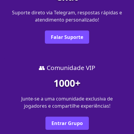
Suporte direto via Telegram, respostas rápidas e
atendimento personalizado!
Falar Suporte
👥 Comunidade VIP
1000+
Junte-se a uma comunidade exclusiva de
jogadores e compartilhe experiências!
Entrar Grupo