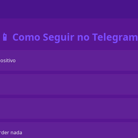
📱 Como Seguir no Telegram
ositivo
erder nada