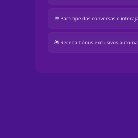
💬 Participe das conversas e interaj
🎁 Receba bônus exclusivos autom