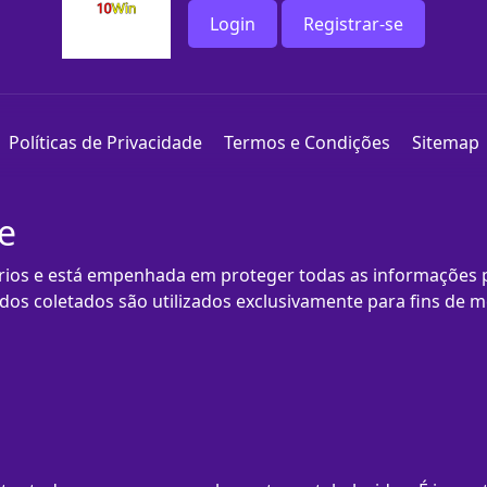
Login
Registrar-se
Políticas de Privacidade
Termos e Condições
Sitemap
de
ários e está empenhada em proteger todas as informações 
os coletados são utilizados exclusivamente para fins de m