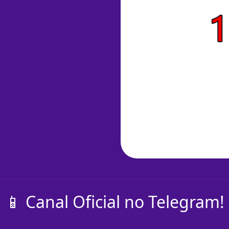
📱 Canal Oficial no Telegram!