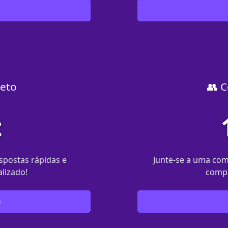
reto
👥 
t
espostas rápidas e
Junte-se a uma com
lizado!
compa
e