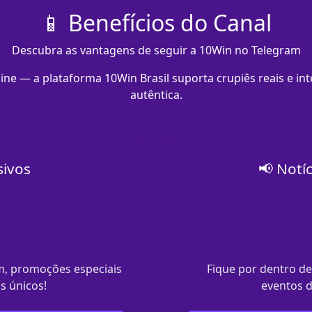
📱 Benefícios do Canal
Descubra as vantagens de seguir a 10Win no Telegram
ine — a plataforma 10Win Brasil suporta crupiês reais e in
autêntica.
sivos
📢 Notí
m, promoções especiais
Fique por dentro d
s únicos!
eventos d