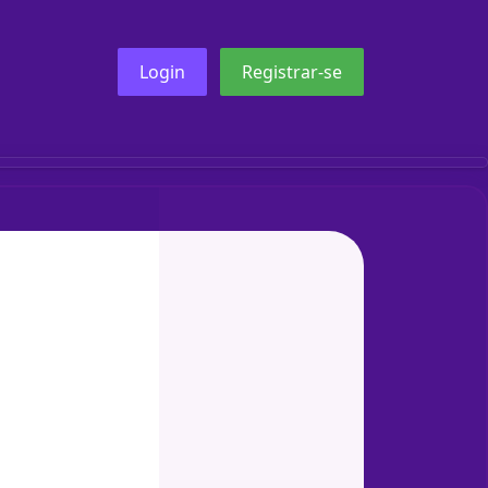
Login
Registrar-se